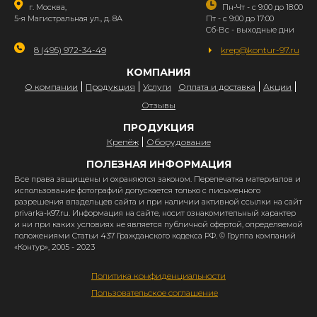
г. Москва,
Пн-Чт - с 9:00 до 18:00
5-я Магистральная ул., д. 8А
Пт - с 9:00 до 17:00
Сб-Вс - выходные дни
8 (495) 972-34-49
krep@kontur-97.ru
КОМПАНИЯ
О компании
Продукция
Услуги
Оплата и доставка
Акции
Отзывы
ПРОДУКЦИЯ
Крепёж
Оборудование
ПОЛЕЗНАЯ ИНФОРМАЦИЯ
Все права защищены и охраняются законом. Перепечатка материалов и
использование фотографий допускается только с письменного
разрешения владельцев сайта и при наличии активной ссылки на сайт
privarka-k97.ru. Информация на сайте, носит ознакомительный характер
и ни при каких условиях не является публичной офертой, определяемой
положениями Статьи 437 Гражданского кодекса РФ. © Группа компаний
«Контур», 2005 - 2023
Политика конфиденциальности
Пользовательское соглашение