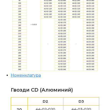
Номенклатура
Гвозди CD (Алюминий)
D2
D3
20
44-02-020
44-03-020