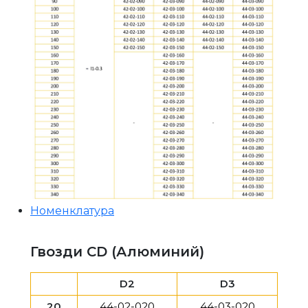
Номенклатура
Гвозди CD (Алюминий)
D2
D3
20
44-02-020
44-03-020