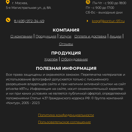
г. Москва,
Пн-Чт - с 9:00 до 18:00
5-я Магистральная ул., д. 8А
Пт - с 9:00 до 17:00
Сб-Вс - выходные дни
8 (495) 972-34-49
krep@kontur-97.ru
КОМПАНИЯ
О компании
Продукция
Услуги
Оплата и доставка
Акции
Отзывы
ПРОДУКЦИЯ
Крепёж
Оборудование
ПОЛЕЗНАЯ ИНФОРМАЦИЯ
Все права защищены и охраняются законом. Перепечатка материалов и
использование фотографий допускается только с письменного
разрешения владельцев сайта и при наличии активной ссылки на сайт
privarka-k97.ru. Информация на сайте, носит ознакомительный характер
и ни при каких условиях не является публичной офертой, определяемой
положениями Статьи 437 Гражданского кодекса РФ. © Группа компаний
«Контур», 2005 - 2023
Политика конфиденциальности
Пользовательское соглашение