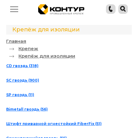
Крепёж для изоляции
Главная
Крепеж
Крепёж для изоляции
СD гвоздь
(318)
SC гвоздь
(900)
SP гвоздь
(11)
Bimetall гвоздь
(56)
Штифт приварной огнестойкий FiberFix
(51)