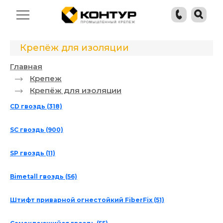
Крепёж для изоляции
Главная
Крепеж
Крепёж для изоляции
СD гвоздь
(318)
SC гвоздь
(900)
SP гвоздь
(11)
Bimetall гвоздь
(56)
Штифт приварной огнестойкий FiberFix
(51)