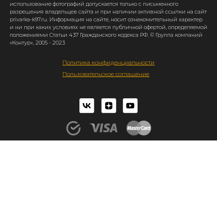
использование фотографий допускается только с письменного
разрешения владельцев сайта и при наличии активной ссылки на сайт
privarka-k97.ru. Информация на сайте, носит ознакомительный характер
и ни при каких условиях не является публичной офертой, определяемой
положениями Статьи 437 Гражданского кодекса РФ. © Группа компаний
«Контур», 2005 - 2023
Политика конфиденциальности
Пользовательское соглашение