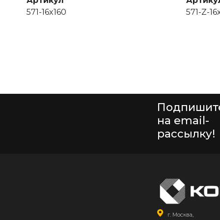
Артикул
Артику
571-16x160
571-Z-1
Подпишит
на email-
рассылку!
г. Москва,