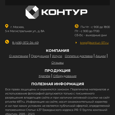
г. Москва,
Пн-Чт - с 9:00 до 18:00
5-я Магистральная ул., д. 8А
Пт - с 9:00 до 17:00
Сб-Вс - выходные дни
8 (495) 972-34-49
krep@kontur-97.ru
КОМПАНИЯ
О компании
Продукция
Услуги
Оплата и доставка
Акции
Отзывы
ПРОДУКЦИЯ
Крепёж
Оборудование
ПОЛЕЗНАЯ ИНФОРМАЦИЯ
Все права защищены и охраняются законом. Перепечатка материалов и
использование фотографий допускается только с письменного
разрешения владельцев сайта и при наличии активной ссылки на сайт
privarka-k97.ru. Информация на сайте, носит ознакомительный характер
и ни при каких условиях не является публичной офертой, определяемой
положениями Статьи 437 Гражданского кодекса РФ. © Группа компаний
«Контур», 2005 - 2023