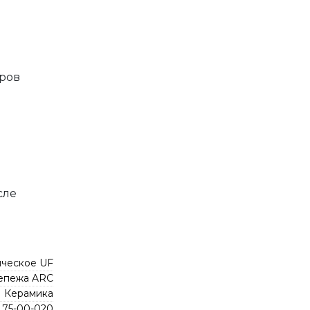
аров
сле
ическое UF
репежа ARC
Керамика
75-00-020