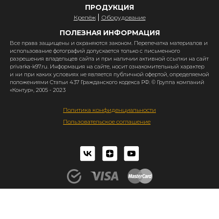
ПРОДУКЦИЯ
Крепёж
Оборудование
ПОЛЕЗНАЯ ИНФОРМАЦИЯ
Все права защищены и охраняются законом. Перепечатка материалов и
использование фотографий допускается только с письменного
разрешения владельцев сайта и при наличии активной ссылки на сайт
privarka-k97.ru. Информация на сайте, носит ознакомительный характер
и ни при каких условиях не является публичной офертой, определяемой
положениями Статьи 437 Гражданского кодекса РФ. © Группа компаний
«Контур», 2005 - 2023
Политика конфиденциальности
Пользовательское соглашение