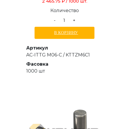
толщиной от 0,5 до 3,0 мм, длиной
2 465.75 ₽
/ 1000 шт.
15,5 мм
Количество
-
+
В КОРЗИНУ
Артикул
AC-ITTG M06-C / KTTZM6C1
Фасовка
1000 шт