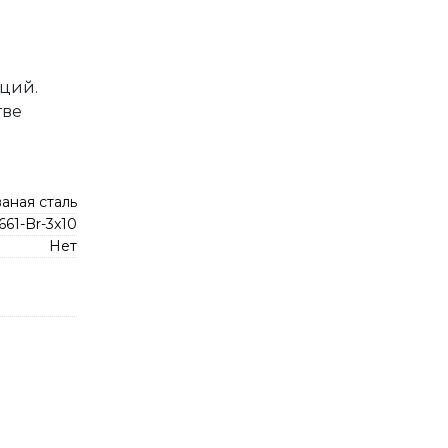
ций.
тве
аная сталь
661-Br-3x10
Нет