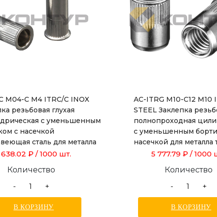
RC M04-C M4 ITRC/C INOX
AC-ITRG M10-C12 M10 
ка резьбовая глухая
STEEL Заклепка резьб
дрическая с уменьшенным
полнопроходная цили
ком с насечкой
с уменьшенным борти
веющая сталь для металла
насечкой для металла
ой от 0,5 до 2,0 мм
1,0 до 3,5 мм, длиной 1
 638.02 ₽
/ 1000 шт.
5 777.79 ₽
/ 1000 
Количество
Количество
-
+
-
+
В КОРЗИНУ
В КОРЗИНУ