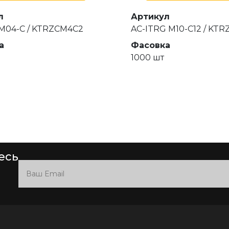
л
Артикул
 M04-C / KTRZCM4C2
AC-ITRG M10-C12 / KTR
а
Фасовка
1000 шт
есь