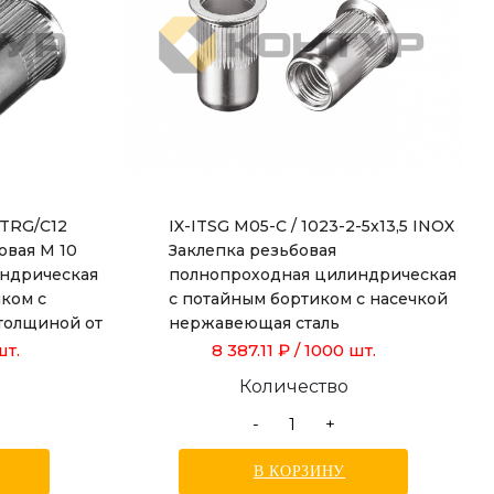
ITRG/C12
IX-ITSG M05-C / 1023-2-5x13,5 INOX
овая М 10
Заклепка резьбовая
ндрическая
полнопроходная цилиндрическая
ком с
с потайным бортиком с насечкой
 толщиной от
нержавеющая сталь
9,0 мм
шт.
8 387.11 ₽
/ 1000 шт.
Количество
-
+
В КОРЗИНУ