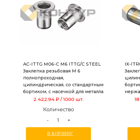
AC-ITTG M06-C M6 ITTG/C STEEL
IX-IT
Заклепка резьбовая М 6
Заклеп
полнопроходная,
цилин
цилиндрическая, со стандартным
борти
бортиком, с насечкой для металла
нержа
толщиной от 0,5 до 3,0 мм, длиной
толщин
2 422.94 ₽
/ 1000 шт.
18
15,5 мм
Количество
-
+
В КОРЗИНУ