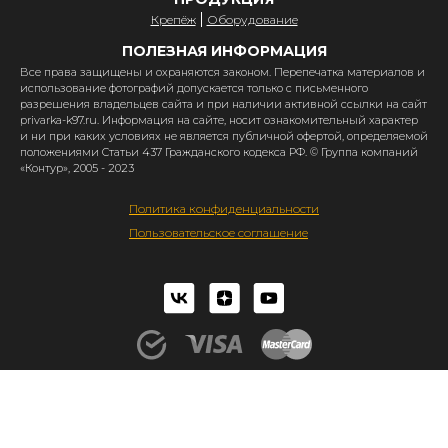
Крепёж
Оборудование
ПОЛЕЗНАЯ ИНФОРМАЦИЯ
Все права защищены и охраняются законом. Перепечатка материалов и
использование фотографий допускается только с письменного
разрешения владельцев сайта и при наличии активной ссылки на сайт
privarka-k97.ru. Информация на сайте, носит ознакомительный характер
и ни при каких условиях не является публичной офертой, определяемой
положениями Статьи 437 Гражданского кодекса РФ. © Группа компаний
«Контур», 2005 - 2023
Политика конфиденциальности
Пользовательское соглашение