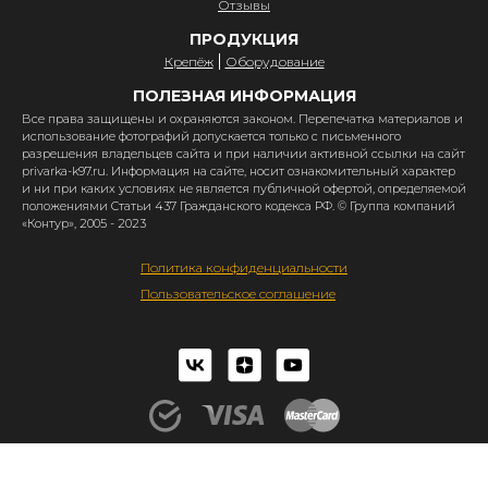
Отзывы
ПРОДУКЦИЯ
Крепёж
Оборудование
ПОЛЕЗНАЯ ИНФОРМАЦИЯ
Все права защищены и охраняются законом. Перепечатка материалов и
использование фотографий допускается только с письменного
разрешения владельцев сайта и при наличии активной ссылки на сайт
privarka-k97.ru. Информация на сайте, носит ознакомительный характер
и ни при каких условиях не является публичной офертой, определяемой
положениями Статьи 437 Гражданского кодекса РФ. © Группа компаний
«Контур», 2005 - 2023
Политика конфиденциальности
Пользовательское соглашение