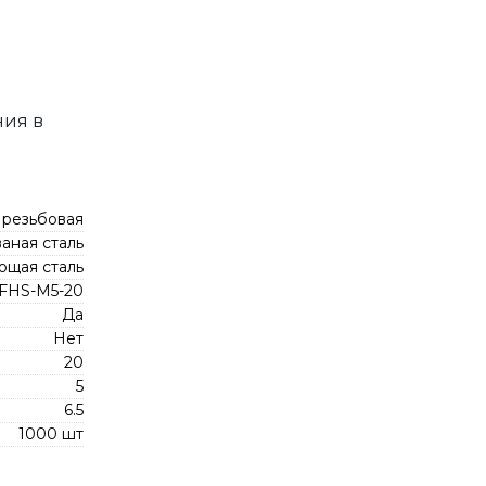
ния в
 резьбовая
аная сталь
ющая сталь
 FHS-M5-20
Да
Нет
20
5
6.5
1000 шт