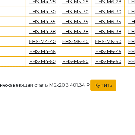
FHS-M4-28
FHS-M5-28
FHS-M6-28
FH
FHS-M4-30
FHS-M5-30
FHS-M6-30
FH
FHS-M4-35
FHS-M5-35
FHS-M6-35
FH
FHS-M4-38
FHS-M5-38
FHS-M6-38
FH
FHS-M4-40
FHS-M5-40
FHS-M6-40
FH
FHS-M4-45
FHS-M6-45
FH
FHS-M4-50
FHS-M5-50
FHS-M6-50
FH
 нежавеющая сталь М5х20
3 401.34 ₽
Купить