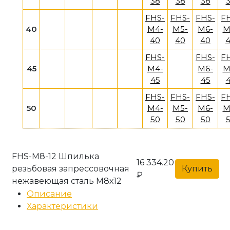
38
38
38
FHS-
FHS-
FHS-
F
40
M4-
M5-
M6-
M
40
40
40
FHS-
FHS-
F
45
M4-
M6-
M
45
45
FHS-
FHS-
FHS-
F
50
M4-
M5-
M6-
M
50
50
50
FHS-M8-12 Шпилька
16 334.20
резьбовая запрессовочная
Купить
₽
нежавеющая сталь М8х12
Описание
Характеристики