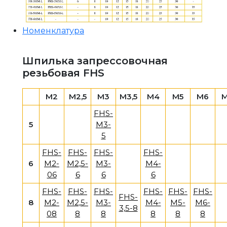
Номенклатура
Шпилька запрессовочная
резьбовая FHS
M2
M2,5
M3
M3,5
M4
M5
M6
FHS-
5
M3-
5
FHS-
FHS-
FHS-
FHS-
6
M2-
M2,5-
M3-
M4-
06
6
6
6
FHS-
FHS-
FHS-
FHS-
FHS-
FHS-
FHS-
8
M2-
M2,5-
M3-
M4-
M5-
M6-
3,5-8
08
8
8
8
8
8