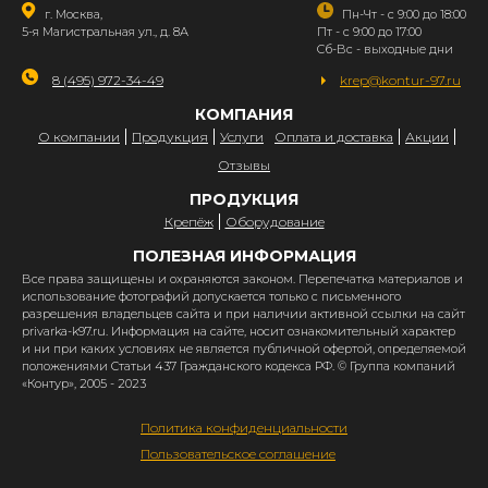
г. Москва,
Пн-Чт - с 9:00 до 18:00
5-я Магистральная ул., д. 8А
Пт - с 9:00 до 17:00
Сб-Вс - выходные дни
8 (495) 972-34-49
krep@kontur-97.ru
КОМПАНИЯ
О компании
Продукция
Услуги
Оплата и доставка
Акции
Отзывы
ПРОДУКЦИЯ
Крепёж
Оборудование
ПОЛЕЗНАЯ ИНФОРМАЦИЯ
Все права защищены и охраняются законом. Перепечатка материалов и
использование фотографий допускается только с письменного
разрешения владельцев сайта и при наличии активной ссылки на сайт
privarka-k97.ru. Информация на сайте, носит ознакомительный характер
и ни при каких условиях не является публичной офертой, определяемой
положениями Статьи 437 Гражданского кодекса РФ. © Группа компаний
«Контур», 2005 - 2023
Политика конфиденциальности
Пользовательское соглашение