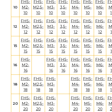
FHS-
FHS-
FHS-
FHS-
FHS-
FHS-
FHS-
F
10
M2-
M2,5-
M3-
3,5-
M4-
M5-
M6-
M
10
10
10
10
10
10
10
FHS-
FHS-
FHS-
FHS-
FHS-
FHS-
FHS-
F
12
M2-
M2,5-
M3-
3,5-
M4-
M5-
M6-
M
12
12
12
12
12
12
12
FHS-
FHS-
FHS-
FHS-
FHS-
FHS-
FHS-
F
15
M2-
M2,5-
M3-
3,5-
M4-
M5-
M6-
M
15
15
15
15
15
15
15
FHS-
FHS-
FHS-
FHS-
FHS-
FHS-
F
16
M2-
M3-
3,5-
M4-
M5-
M6-
M
16
16
16
16
16
16
FHS-
FHS-
FHS-
FHS-
FHS-
FHS-
F
18
M2-
M2,5-
M3-
M4-
M5-
M6-
M
18
18
18
18
18
18
FHS-
FHS-
FHS-
FHS-
FHS-
FHS-
F
20
M2-
M2,5-
M3-
M4-
M5-
M6-
M
20
20
20
20
20
20