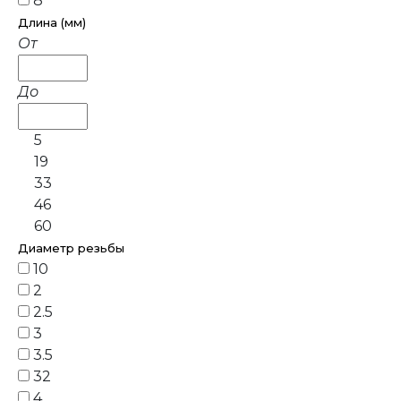
8
Длина (мм)
От
До
5
19
33
46
60
Диаметр резьбы
10
2
2.5
3
3.5
32
4