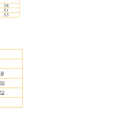
-8
10
12