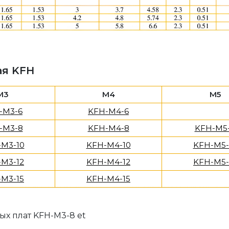
ая KFH
M3
M4
M5
-M3-6
KFH-M4-6
-M3-8
KFH-M4-8
KFH-M5
M3-10
KFH-M4-10
KFH-M5-
M3-12
KFH-M4-12
KFH-M5-
M3-15
KFH-M4-15
х плат KFH-M3-8 et