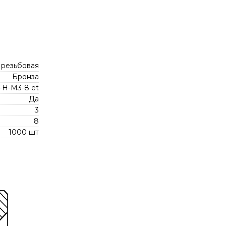
 резьбовая
Бронза
FH-M3-8 et
Да
3
8
1000 шт