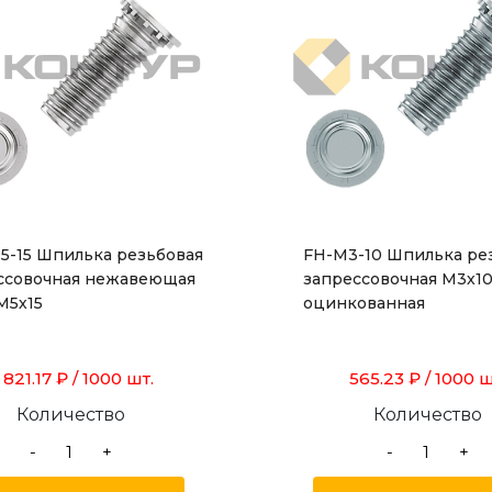
5-15 Шпилька резьбовая
FH-M3-10 Шпилька ре
ссовочная нежавеющая
запрессовочная М3х10
М5х15
оцинкованная
 821.17 ₽
/ 1000 шт.
565.23 ₽
/ 1000 ш
Количество
Количество
-
+
-
+