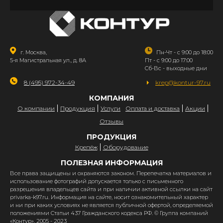
г. Москва,
Пн-Чт - с 9:00 до 18:00
5-я Магистральная ул., д. 8А
Пт - с 9:00 до 17:00
Сб-Вс - выходные дни
8 (495) 972-34-49
krep@kontur-97.ru
КОМПАНИЯ
О компании
Продукция
Услуги
Оплата и доставка
Акции
Отзывы
ПРОДУКЦИЯ
Крепёж
Оборудование
ПОЛЕЗНАЯ ИНФОРМАЦИЯ
Все права защищены и охраняются законом. Перепечатка материалов и
использование фотографий допускается только с письменного
разрешения владельцев сайта и при наличии активной ссылки на сайт
privarka-k97.ru. Информация на сайте, носит ознакомительный характер
и ни при каких условиях не является публичной офертой, определяемой
положениями Статьи 437 Гражданского кодекса РФ. © Группа компаний
«Контур», 2005 - 2023