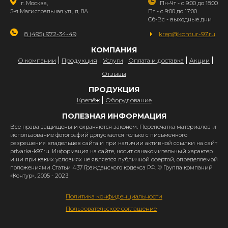
г. Москва,
Пн-Чт - с 9:00 до 18:00
5-я Магистральная ул., д. 8А
Пт - с 9:00 до 17:00
Сб-Вс - выходные дни
8 (495) 972-34-49
krep@kontur-97.ru
КОМПАНИЯ
О компании
Продукция
Услуги
Оплата и доставка
Акции
Отзывы
ПРОДУКЦИЯ
Крепёж
Оборудование
ПОЛЕЗНАЯ ИНФОРМАЦИЯ
Все права защищены и охраняются законом. Перепечатка материалов и
использование фотографий допускается только с письменного
разрешения владельцев сайта и при наличии активной ссылки на сайт
privarka-k97.ru. Информация на сайте, носит ознакомительный характер
и ни при каких условиях не является публичной офертой, определяемой
положениями Статьи 437 Гражданского кодекса РФ. © Группа компаний
«Контур», 2005 - 2023
Политика конфиденциальности
Пользовательское соглашение