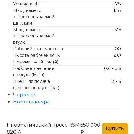
Усилие в кН
78
Max диаметр
M8
запрессовываемой
шпильки
Max диаметр
М6
запрессовываемой
втулки
Рабочий ход пуансона
100
Высота рабочей зоны
500
Номинальный ток (А)
-
Рабочее давление
0.4 - 0.6
воздуха (МПа)
Внешняя подача
3 - 6
сжатого воздуха (bar)
Чертежи
Номенклатура
Пневматический пресс RSM
550 000
Купить
820 А
₽