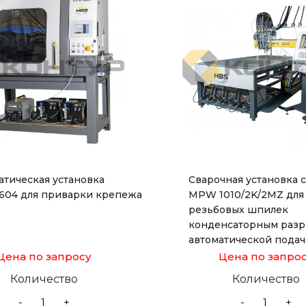
атическая установка
Сварочная установка 
04 для приварки крепежа
MPW 1010/2K/2MZ для
резьбовых шпилек
конденсаторным разр
автоматической пода
Цена по запросу
Цена по запро
Количество
Количество
-
+
-
+