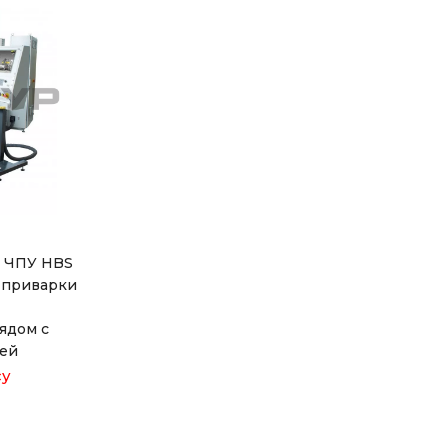
с ЧПУ HBS
 приварки
ядом с
чей
су