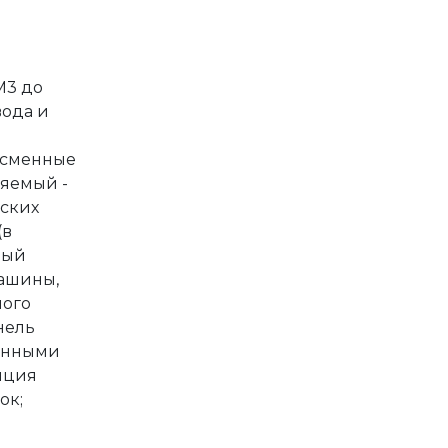
М3 до
вода и
росменные
ляемый -
еских
(в
ный
машины,
ного
нель
оенными
пция
ок;