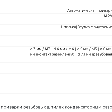
Автоматическая привар
MPW
Шпилька|Втулка с внутренн
d 3 мм / M3 | d 4 мм / M4 | d 5 мм / M5 | d 6 мм 
мм (контакт заземления) | d 7,1 мм (резьбовая 
я приварки резьбовых шпилек конденсаторным разр