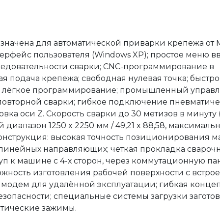
значена для автоматической приварки крепежа от 
ерфейс пользователя (Windows XP); простое меню в
ледовательности сварки; CNC-программирование в
ая подача крепежа; свободная нулевая точка; быст
 и лёгкое программирование; промышленный управ
 повторной сварки; гибкое подключение пневматич
ка оси Z. Скорость сварки до 30 метизов в минуту 
 диапазон 1250 x 2250 мм / 49,21 x 88,58, максималь
Конструкция: высокая точность позиционирования 
 линейных направляющих; четкая прокладка свароч
уп к машине с 4-х сторон, через коммутационную па
можность изготовления рабочей поверхности с встр
; модем для удалённой эксплуатации; гибкая конце
езопасности; специальные системы загрузки заготов
тические зажимы.