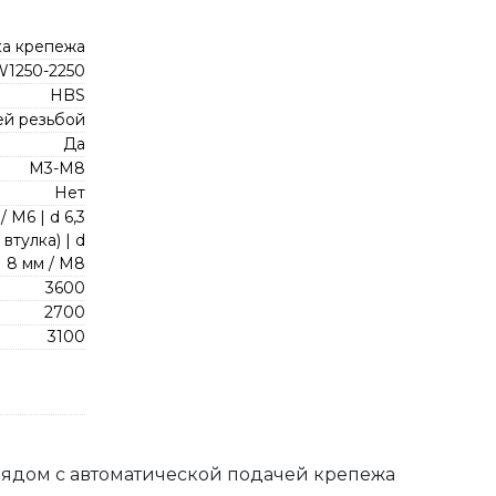
ка крепежа
1250-2250
HBS
ей резьбой
Да
М3-М8
Нет
/ M6 | d 6,3
втулка) | d
8 мм / M8
3600
2700
3100
ядом с автоматической подачей крепежа