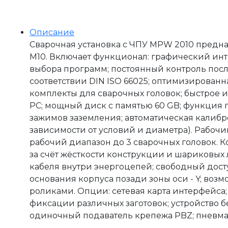
Описание
Сварочная установка с ЧПУ MPW 2010 предна
М10. Включает функционал: графический инт
выбора программ; постоянный контроль пос
соответствии DIN ISO 66025; оптимизированн
комплекты для сварочных головок; быстрое
PC; мощный диск с памятью 60 GB; функция
зажимов заземления; автоматическая калибров
зависимости от условий и диаметра). Рабочий
рабочий диапазон до 3 сварочных головок. 
за счёт жёсткости конструкции и шариковых
кабеля внутри энергоцепей; свободный дост
основания корпуса позади зоны оси - Y; воз
роликами. Опции: сетевая карта интерфейса
фиксации различных заготовок; устройство б
одиночный подаватель крепежа PBZ; пневма