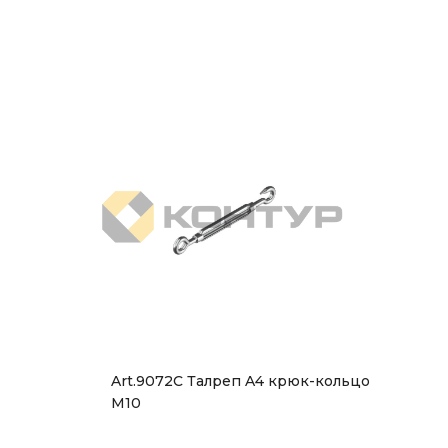
Art.9072С Талреп A4 крюк-кольцо
М10