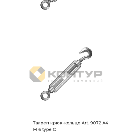
Талреп крюк-кольцо Art. 9072 A4
M 6 type C