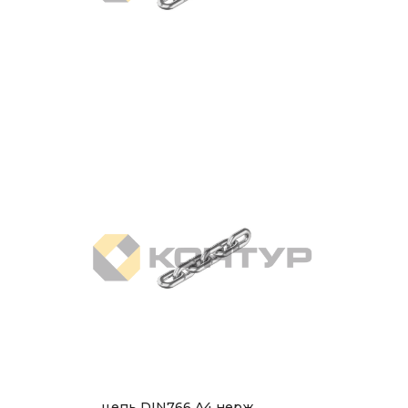
цепь DIN766 A4 нерж.