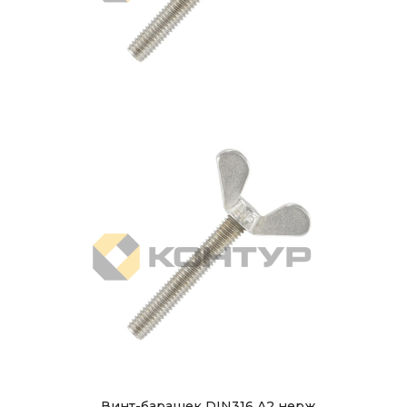
Винт-барашек DIN316 A2 нерж.