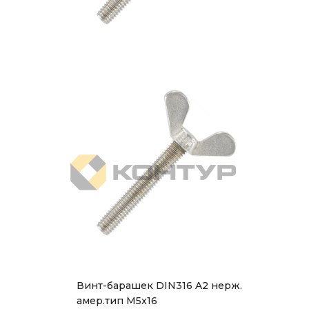
Винт-барашек DIN316 A2 нерж.
амер.тип М5x16