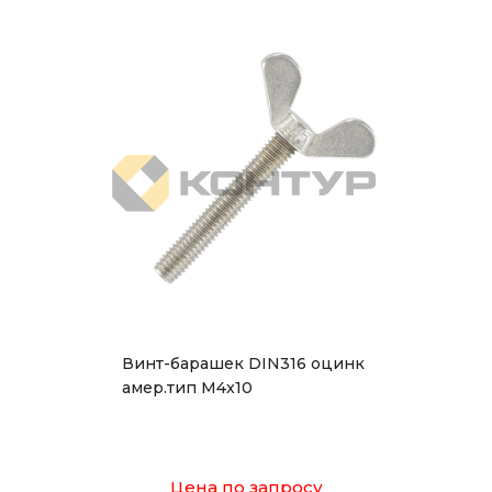
Винт-барашек DIN316 оцинк
амер.тип М4x10
Цена по запросу