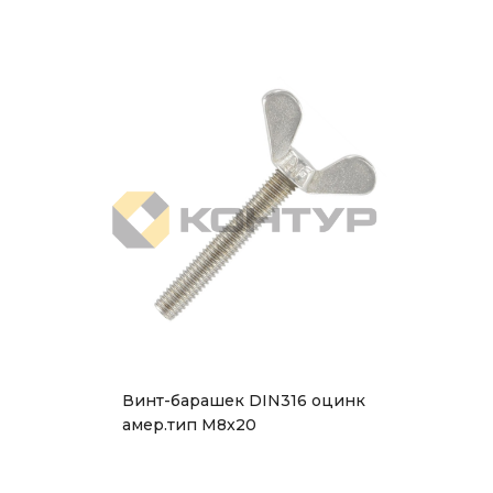
Винт-барашек DIN316 оцинк
амер.тип М8x20