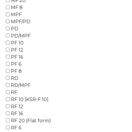
MF 20
MF 8
MPF
MPF/PD
PD
PD/MPF
PF 10
PF 12
PF 16
PF 6
PF 8
RD
RD/MPF
RF
RF 10 (KSR-F 10)
RF 12
RF 16
RF 20 (Flat form)
RF 6