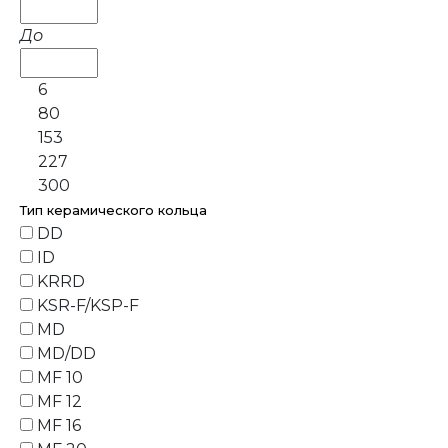
До
6
80
153
227
300
Тип керамического кольца
DD
ID
KRRD
KSR-F/KSP-F
MD
MD/DD
MF 10
MF 12
MF 16