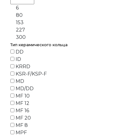
6
80
153
227
300
Тип керамического кольца
DD
ID
KRRD
KSR-F/KSP-F
MD
MD/DD
MF 10
MF 12
MF 16
MF 20
MF 8
MPF