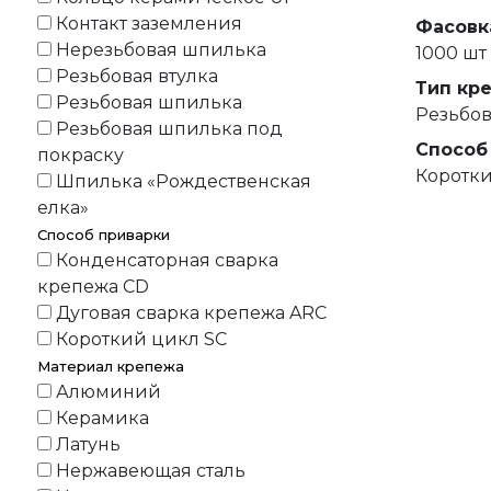
Контакт заземления
Фасовк
Нерезьбовая шпилька
1000 шт
Резьбовая втулка
Тип кр
Резьбовая шпилька
Резьбо
Резьбовая шпилька под
Способ
покраску
Коротки
Шпилька «Рождественская
елка»
Способ приварки
Конденсаторная сварка
крепежа CD
Дуговая сварка крепежа ARC
Короткий цикл SC
Материал крепежа
Алюминий
Керамика
Латунь
Нержавеющая сталь