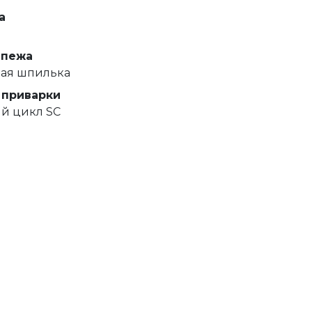
а
епежа
вая шпилька
 приварки
й цикл SC