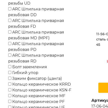
резьбы UD
ARC Шпилька приварная
резьбовая DD
ARC Шпилька приварная
резьбовая FD
ARC Шпилька приварная
11-56
резьбовая MD (MPF)
сталь 
ARC Шпилька приварная
45
резьбовая PD
ARC Шпилька приварная
резьбовая RD
Болт заземления
Гибкий упор
Зажим фиксатор (цанга)
Кольцо керамическое KRRD
Кольцо керамическое KSN-F
Кольцо керамическое MF
Артику
Кольцо керамическое PF
17-06-04
Кольцо керамическое UF