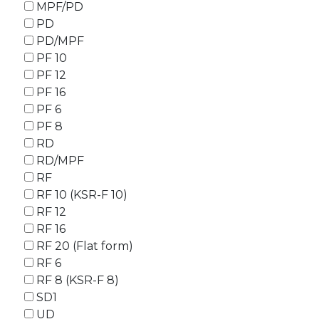
MPF/PD
PD
PD/MPF
PF 10
PF 12
PF 16
PF 6
PF 8
RD
RD/MPF
RF
RF 10 (KSR-F 10)
RF 12
RF 16
RF 20 (Flat form)
RF 6
RF 8 (KSR-F 8)
SD1
UD