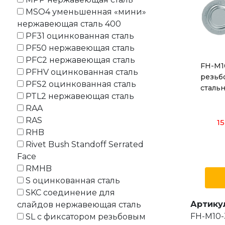
MSO4 уменьшенная «мини»
нержавеющая сталь 400
PF31 оцинкованная сталь
PF50 нержавеющая сталь
PFC2 нержавеющая сталь
FH-M1
PFHV оцинкованная сталь
резьб
PFS2 оцинкованная сталь
сталь
PTL2 нержавеющая сталь
RAA
RAS
15
RHB
Rivet Bush Standoff Serrated
Face
RMHB
S оцинкованная сталь
SKC соединение для
Артику
слайдов нержавеющая сталь
FH-M10-
SL с фиксатором резьбовым