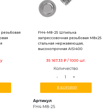
 резьбовая
FH4-M8-25 Шпилька
овая
запрессовочная резьбовая М8х25
ая
стальная нержавеющая,
высокопрочная AISI400
су
35 167.33 ₽
/ 1000 шт.
Количество
-
+
В КОРЗИНУ
Артикул
FH4-M8-25