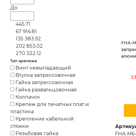
До
445.71
67 914.81
135 383.92
FHA-M
202 853.02
запре
270 322.12
алюми
Тип крепежа
Винт невыпадающий
Втулка запрессовочная
23
Гайка запрессовочная
Гайка развальцовочная
Колпачок
Крепеж для печатных плат и
пластика
Крепление кабельной
стяжки
Артику
Резьбовая гайка
FHA-M6