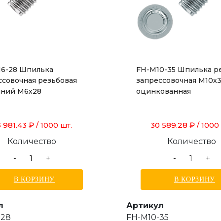
6-28 Шпилька
FH-M10-35 Шпилька р
ссовочная резьбовая
запрессовочная М10х3
ний М6х28
оцинкованная
 981.43 ₽
30 589.28 ₽
/ 1000 шт.
/ 1000
Количество
Количество
-
+
-
+
В КОРЗИНУ
В КОРЗИНУ
л
Артикул
-28
FH-M10-35