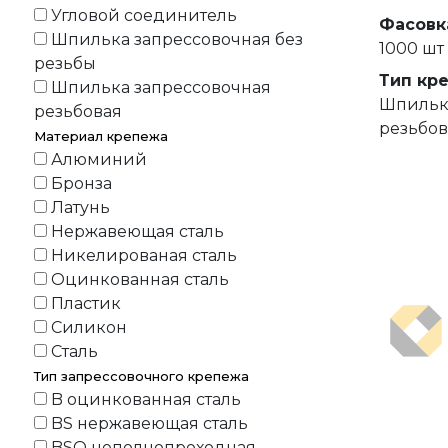
Угловой соединитель
Фасовк
Шпилька запрессовочная без
1000 шт
резьбы
Тип кр
Шпилька запрессовочная
Шпильк
резьбовая
резьбов
Материал крепежа
Алюминий
Бронза
Латунь
Нержавеющая сталь
Никелированая сталь
Оцинкованная сталь
Пластик
Силикон
Сталь
Тип запрессовочного крепежа
B оцинкованная сталь
BS нержавеющая сталь
BSO неполнопроходная