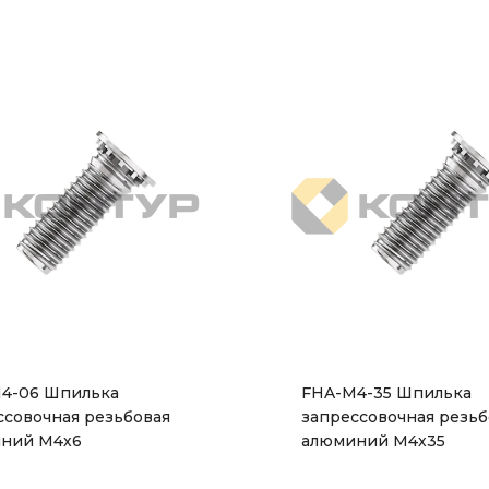
4-06 Шпилька
FHA-M4-35 Шпилька
ссовочная резьбовая
запрессовочная резьб
ний М4х6
алюминий М4х35