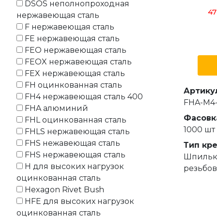
DSOS неполнопроходная
47
нержавеющая сталь
F нержавеющая сталь
FE нержавеющая сталь
FEO нержавеющая сталь
FEOX нержавеющая сталь
FEX нержавеющая сталь
FH оцинкованная сталь
Артику
FH4 нержавеющая сталь 400
FHA-M4
FHA алюминий
Фасовк
FHL оцинкованная сталь
1000 шт
FHLS нержавеющая сталь
FHS нежавеющая сталь
Тип кр
FHS нержавеющая сталь
Шпильк
H для высоких нагрузок
резьбов
оцинкованная сталь
Hexagon Rivet Bush
HFE для высоких нагрузок
оцинкованная сталь