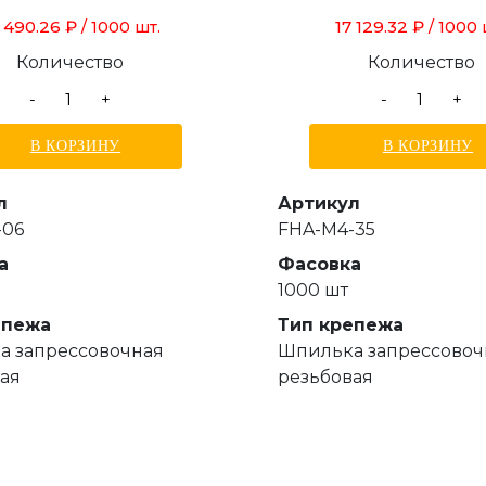
 490.26 ₽
17 129.32 ₽
/ 1000 шт.
/ 1000 
Количество
Количество
-
+
-
+
В КОРЗИНУ
В КОРЗИНУ
л
Артикул
-06
FHA-M4-35
а
Фасовка
1000 шт
епежа
Тип крепежа
а запрессовочная
Шпилька запрессовоч
ая
резьбовая