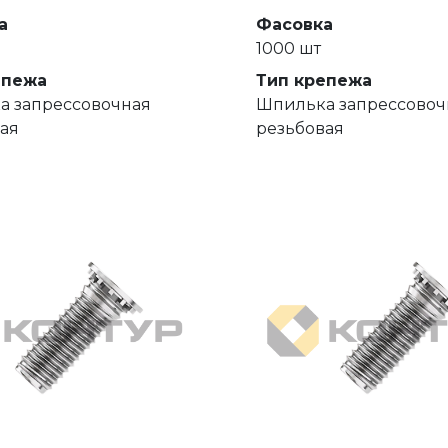
а
Фасовка
1000 шт
епежа
Тип крепежа
а запрессовочная
Шпилька запрессовоч
ая
резьбовая