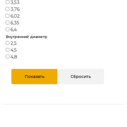
3,53
3,76
6,02
6,35
6,4
Внутренний диаметр
2,5
4,5
4,8