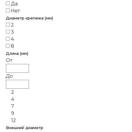
Да
Нет
Диаметр крепежа (мм)
2
3
4
8
Длина (мм)
От
До
2
4
7
9
12
Внешний диаметр