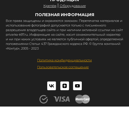
Крепёж
Оборудование
ПОЛЕЗНАЯ ИНФОРМАЦИЯ
Все права защищены и охраняются законом. Перепечатка материалов и
использование фотографий допускается только с письменного
разрешения владельцев сайта и при наличии активной ссылки на сайт
privarka-k97.ru. Информация на сайте, носит ознакомительный характер
и ни при каких условиях не является публичной офертой, определяемой
положениями Статьи 437 Гражданского кодекса РФ. © Группа компаний
«Контур», 2005 - 2023
Политика конфиденциальности
Пользовательское соглашение