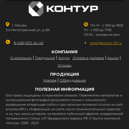
г. Москва,
Пн-Чт - с 9:00 до 18:00
5-я Магистральная ул., д. 8А
Пт - с 9:00 до 17:00
Сб-Вс - выходные дни
8 (495) 972-34-49
krep@kontur-97.ru
КОМПАНИЯ
О компании
Продукция
Услуги
Оплата и доставка
Акции
Отзывы
ПРОДУКЦИЯ
Крепёж
Оборудование
ПОЛЕЗНАЯ ИНФОРМАЦИЯ
Все права защищены и охраняются законом. Перепечатка материалов и
использование фотографий допускается только с письменного
разрешения владельцев сайта и при наличии активной ссылки на сайт
privarka-k97.ru. Информация на сайте, носит ознакомительный характер
и ни при каких условиях не является публичной офертой, определяемой
положениями Статьи 437 Гражданского кодекса РФ. © Группа компаний
«Контур», 2005 - 2023