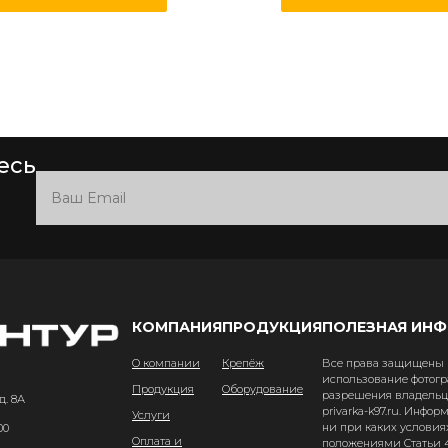
есь
КОМПАНИЯ
ПРОДУКЦИЯ
ПОЛЕЗНАЯ ИН
О компании
Крепёж
Все права защищены и
использование фотогр
Продукция
Оборудование
разрешения владельце
д. 8А
privarka-k97.ru. Инфо
Услуги
ни при каких условия
00
Оплата и
положениями Статьи 4