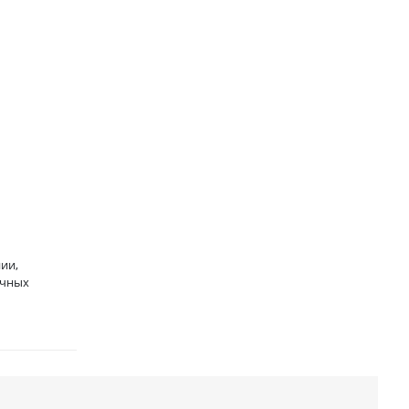
ии,
ичных