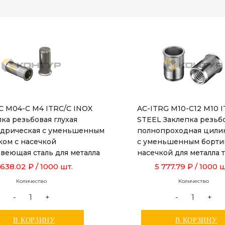
RC M04-C M4 ITRC/C INOX
AC-ITRG M10-C12 M10 
ка резьбовая глухая
STEEL Заклепка резьб
дрическая с уменьшенным
полнопроходная цили
ком с насечкой
с уменьшенным борти
веющая сталь для металла
насечкой для металла
ой от 0,5 до 2,0 мм
от 1,0 до 3,5 мм, длино
 638.02 ₽
/ 1000 шт.
5 777.79 ₽
/ 1000 ш
Количество
Количество
-
+
-
+
В КОРЗИНУ
В КОРЗИНУ