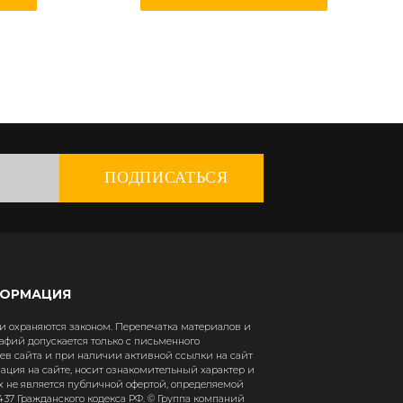
ПОДПИСАТЬСЯ
ФОРМАЦИЯ
 охраняются законом. Перепечатка материалов и
афий допускается только с письменного
в сайта и при наличии активной ссылки на сайт
рмация на сайте, носит ознакомительный характер и
х не является публичной офертой, определяемой
37 Гражданского кодекса РФ. © Группа компаний