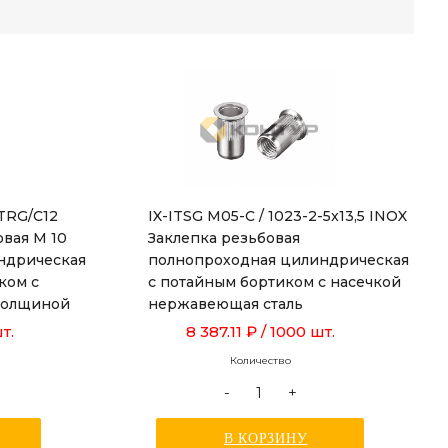
ITRG/C12
IX-ITSG M05-C / 1023-2-5x13,5 INOX
овая М 10
Заклепка резьбовая
ндрическая
полнопроходная цилиндрическая
ком с
с потайным бортиком с насечкой
 толщиной
нержавеющая сталь
й 19,0 мм
т.
8 387.11 ₽
/ 1000 шт.
Количество
-
+
В КОРЗИНУ