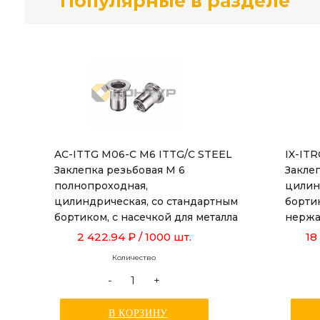
Популярные в разделе
AC-ITTG M06-C M6 ITTG/C STEEL
IX-IT
Заклепка резьбовая М 6
Заклеп
полнопроходная,
цилин
цилиндрическая, со стандартным
борти
бортиком, с насечкой для металла
нержа
толщиной от 0,5 до 3,0 мм, длиной
толщин
2 422.94 ₽
/ 1000 шт.
18
15,5 мм
Количество
-
+
В КОРЗИНУ