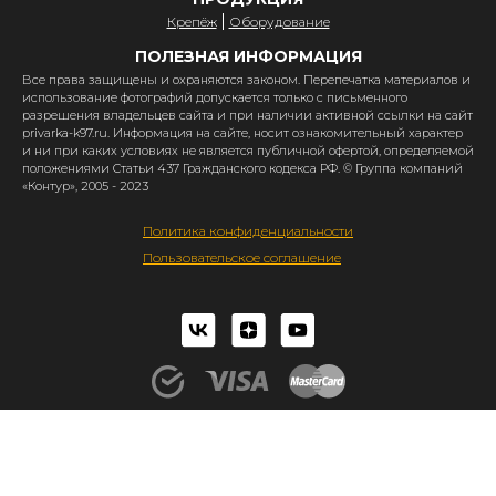
Крепёж
Оборудование
ПОЛЕЗНАЯ ИНФОРМАЦИЯ
Все права защищены и охраняются законом. Перепечатка материалов и
использование фотографий допускается только с письменного
разрешения владельцев сайта и при наличии активной ссылки на сайт
privarka-k97.ru. Информация на сайте, носит ознакомительный характер
и ни при каких условиях не является публичной офертой, определяемой
положениями Статьи 437 Гражданского кодекса РФ. © Группа компаний
«Контур», 2005 - 2023
Политика конфиденциальности
Пользовательское соглашение