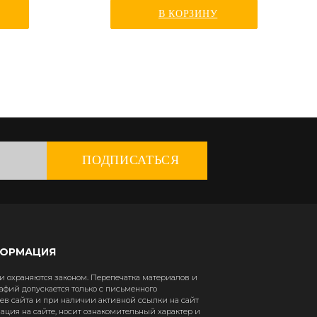
В КОРЗИНУ
ПОДПИСАТЬСЯ
ФОРМАЦИЯ
 охраняются законом. Перепечатка материалов и
афий допускается только с письменного
в сайта и при наличии активной ссылки на сайт
рмация на сайте, носит ознакомительный характер и