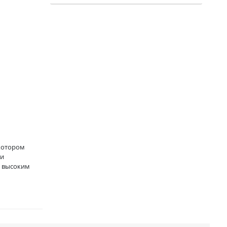
 котором
 и
с высоким