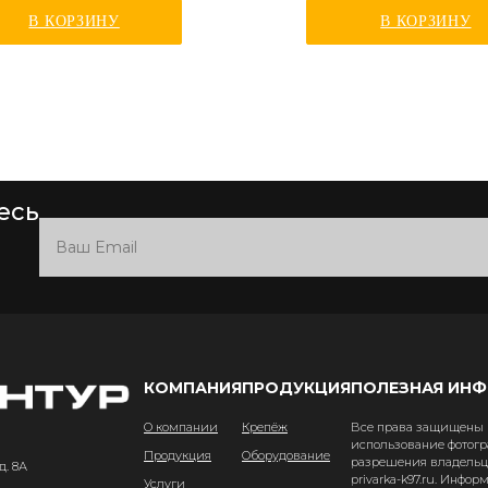
В КОРЗИНУ
В КОРЗИНУ
есь
КОМПАНИЯ
ПРОДУКЦИЯ
ПОЛЕЗНАЯ ИН
О компании
Крепёж
Все права защищены и
использование фотогр
Продукция
Оборудование
разрешения владельце
д. 8А
privarka-k97.ru. Инфо
Услуги