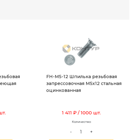
езьбовая
FH-M5-12 Шпилька резьбовая
веющая
запрессовочная М5х12 стальная
оцинкованная
шт.
1 411 ₽
/ 1000 шт.
Количество
-
+