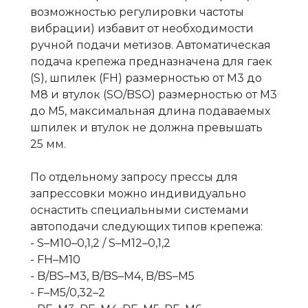
возможностью регулировки частоты
вибрации) избавит от необходимости
ручной подачи метизов. Автоматическая
подача крепежа предназначена для гаек
(S), шпилек (FH) размерностью от М3 до
М8 и втулок (SO/BSO) размерностью от М3
до М5, максимальная длина подаваемых
шпилек и втулок не должна превышать
25 мм.
По отдельному запросу прессы для
запрессовки можно индивидуально
оснастить специальными системами
автоподачи следующих типов крепежа:
- S–М10–0,1,2 / S–М12–0,1,2
- FH–М10
- B/BS–М3, B/BS–М4, B/BS–М5
- F–М5/0,32–2