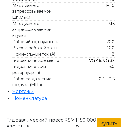
Max диаметр
M10
запрессовываемой
шпильки
Max диаметр
М6
запрессовываемой
втулки
Рабочий ход пуансона
200
Высота рабочей зоны
400
Номинальный ток (А)
8
Гидравлическое масло
VG 46, VG 32
Гидравлический
60
резервуар (л)
Рабочее давление
0.4 - 0.6
воздуха (МПа)
Чертежи
Номенклатура
Гидравлический пресс RSM
1 150 000
Купить
820-PLUS
₽