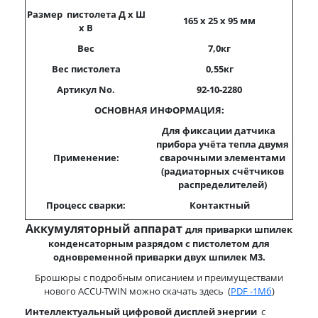
Размер пистолета Д x Ш
165 x 25 x 95
мм
x В
Вес
7
,0
кг
Вес пистолета
0,
55
кг
Артикул No.
92-10-2280
ОСНОВНАЯ ИНФОРМАЦИЯ:
Для фиксации датчика
прибора учёта тепла двумя
Применение:
сварочными элементами
(радиаторных счётчиков
распределителей)
Процесс сварки:
Контактный
Аккумуляторный аппарат
для приварки шпилек
конденсаторным разрядом
с пистолетом для
одновременной
приварки двух шпилек М3.
Брошюры с подробным описанием и преимуществами
нового ACCU-TWIN можно скачать здесь (
PDF -1Мб
)
Интеллектуальный цифровой дисплей энергии
с