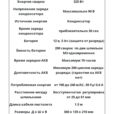
Энергия сварки
325 Вт
Напряжение заряда
Максимально
90
В
конденсатора
Источник энергии
Конденсатор
Время заряда
приблизительно
30
сек
конденсатора
Батарея
12 в, 5
A
ч (защита от разряда)
200 сварок по две шпильки
Ёмкость батареи
M
3 одновременно
Время зарядки АКБ
Максимум
10
часов
Минимум 200 циклов заряда-
Долговечность АКБ
разряда; (гарантии на АКБ
нет)
Потребляемая энергия
от 100 до 240
в
/AC, 50
Гц
/ 0.6 A
Расстояние между
Бесступенчатая регулировка
шпильками
от 25 до 61 мм
Длина кабеля пистолета
1.5
м
Размеры Д x Ш x В
360 x 135 x 210
мм