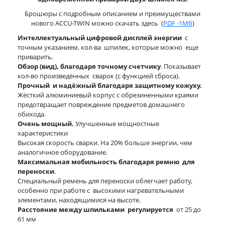
Брошюры с подробным описанием и преимуществами
нового ACCU-TWIN можно скачать здесь (
PDF -1Мб
)
Интеллектуальный цифровой дисплей энергии
с
точным указанием, кол-ва шпилек, которые можно еще
приварить.
Обзор (вид), благодаря точному счетчику
. Показывает
кол-во произведённых сварок (с функцией сброса).
Прочный и надёжный благодаря защитному кожуху.
Жёсткий алюминиевый корпус с обрезиненными краями
предотвращает повреждение предметов домашнего
обихода.
Очень мощный.
Улучшенные мощностные
характеристики
Высокая скорость сварки. На 20% больше энергии, чем
аналогичное оборудование.
Максимальная мобильность благодаря ремню для
переноски
.
Специальный ремень для переноски облегчает работу,
особенно при работе с высокими нагревательными
элементами, находящимися на высоте.
Расстояние между шпильками регулируется
от 25 до
61 мм