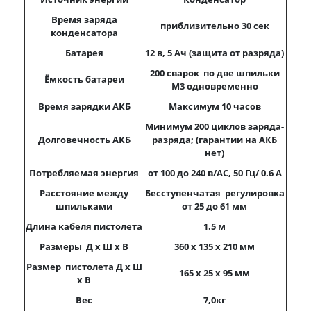
Время заряда
приблизительно
30
сек
конденсатора
Батарея
12 в, 5
A
ч (защита от разряда)
200 сварок по две шпильки
Ёмкость батареи
M
3 одновременно
Время зарядки АКБ
Максимум
10
часов
Минимум 200 циклов заряда-
Долговечность АКБ
разряда; (гарантии на АКБ
нет)
Потребляемая энергия
от 100 до 240
в
/AC, 50
Гц
/ 0.6 A
Расстояние между
Бесступенчатая регулировка
шпильками
от 25 до 61 мм
Длина кабеля пистолета
1.5
м
Размеры Д x Ш x В
360 x 135 x 210
мм
Размер пистолета Д x Ш
165 x 25 x 95
мм
x В
Вес
7
,0
кг