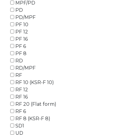
MPF/PD
PD
PD/MPF
PF 10
PF 12
PF 16
PF 6
PF 8
RD
RD/MPF
RF
RF 10 (KSR-F 10)
RF 12
RF 16
RF 20 (Flat form)
RF 6
RF 8 (KSR-F 8)
SD1
UD