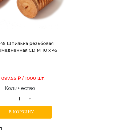
-045 Шпилька резьбовая
омедненная CD M 10 x 45
 097.55 ₽
/ 1000 шт.
Количество
-
+
В КОРЗИНУ
л
5