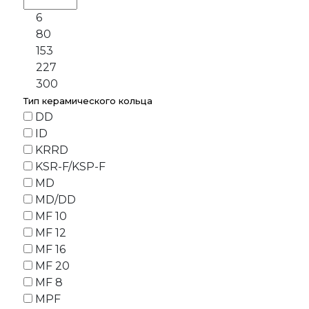
6
80
153
227
300
Тип керамического кольца
DD
ID
KRRD
KSR-F/KSP-F
MD
MD/DD
MF 10
MF 12
MF 16
MF 20
MF 8
MPF