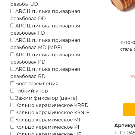
резьбы UD
ARC Шпилька приварная
резьбовая DD
ARC Шпилька приварная
резьбовая FD
ARC Шпилька приварная
11-10
резьбовая MD (MPF)
сталь 
ARC Шпилька приварная
резьбовая PD
ARC Шпилька приварная
резьбовая RD
14
Болт заземления
Гибкий упор
Зажим фиксатор (цанга)
Кольцо керамическое KRRD
Кольцо керамическое KSN-F
Кольцо керамическое MF
Артику
Кольцо керамическое PF
11-10-04
Кольцо керамическое UF