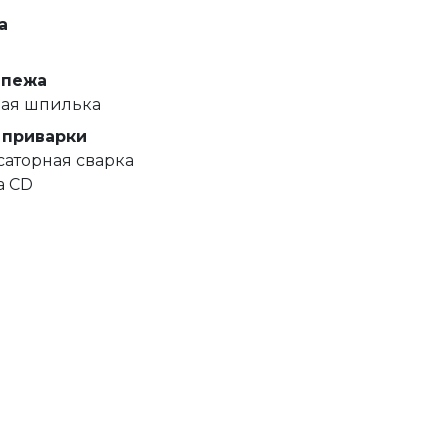
а
епежа
вая шпилька
 приварки
аторная сварка
а CD