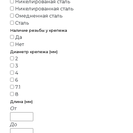
Никелированая сталь
Никелированная сталь
Омедненная сталь
Сталь
Наличие резьбы у крепежа
Да
Нет
Диаметр крепежа (мм)
2
3
4
6
7.1
8
Длина (мм)
От
До