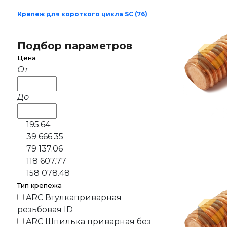
Крепеж для короткого цикла SC
(76)
Подбор параметров
Цена
От
До
195.64
39 666.35
79 137.06
118 607.77
158 078.48
Тип крепежа
ARC Втулкаприварная
резьбовая ID
ARC Шпилька приварная без