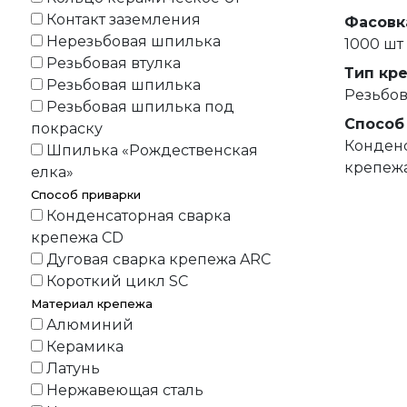
Контакт заземления
Фасовк
Нерезьбовая шпилька
1000 шт
Резьбовая втулка
Тип кр
Резьбовая шпилька
Резьбо
Резьбовая шпилька под
Способ
покраску
Конденс
Шпилька «Рождественская
крепеж
елка»
Способ приварки
Конденсаторная сварка
крепежа CD
Дуговая сварка крепежа ARC
Короткий цикл SC
Материал крепежа
Алюминий
Керамика
Латунь
Нержавеющая сталь